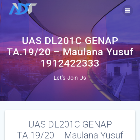
Skip
to
content
UAS DL201C GENAP
TA.19/20 – Maulana Yusuf
1912422333
Let's Join Us
UAS DL201C GENAP
TA.19/20 – Maulana Yusuf