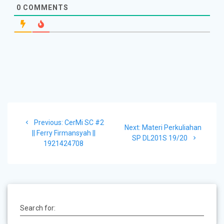
0
COMMENTS
Post
Previous
Previous:
CerMi SC #2
navigation
Next
Next:
Materi Perkuliahan
post:
|| Ferry Firmansyah ||
post:
SP DL201S 19/20
1921424708
Search for: