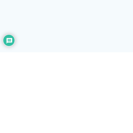
Universitas Raharja - Jl. Jenderal Sudirman No.40, Cikokol, Kec.
Tangerang, Kota Tangerang, Banten 15117
adt@raharja.info